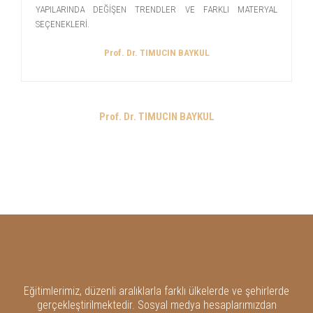
YAPILARINDA DEĞİŞEN TRENDLER VE FARKLI MATERYAL
SEÇENEKLERİ.
Prof. Dr. TIMUCIN BAYKUL
Prof. Dr. TIMUCIN BAYKUL
Eğitimlerimiz, düzenli aralıklarla farklı ülkelerde ve şehirlerde
gerçekleştirilmektedir. Sosyal medya hesaplarımızdan