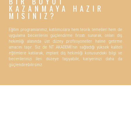
BİR BOYUT
KAZANMAYA HAZIR
MISINIZ?
Eğitim programlarımız, katılımcılara hem teorik temelleri hem de
uygulama becerilerini güçlendirme fırsatı sunarak, onları diş
hekimliği alanında üst düzey profesyoneller haline getirme
amacını taşır. Siz de NT AKADEMİ'nin sağladığı yüksek kaliteli
eğitimlere katılarak, implant diş hekimliği konusundaki bilgi ve
becerilerinizi ileri düzeye taşıyabilir, kariyerinizi daha da
güçlendirebilirsiniz.
NT AKADEMİ'NİN
SUNDUĞU