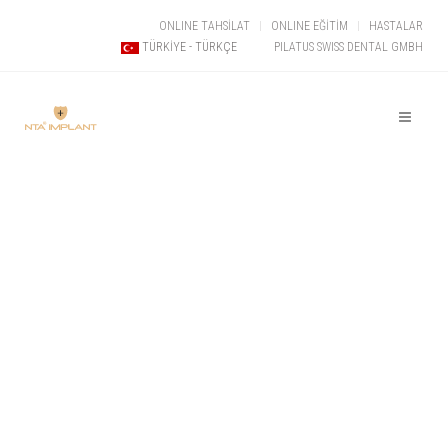
ONLINE TAHSİLAT
ONLINE EĞİTİM
HASTALAR
PILATUS SWISS DENTAL GMBH
TÜRKIYE - TÜRKÇE
İNOVASYON
DENEYİMLE
BULUŞUYOR!