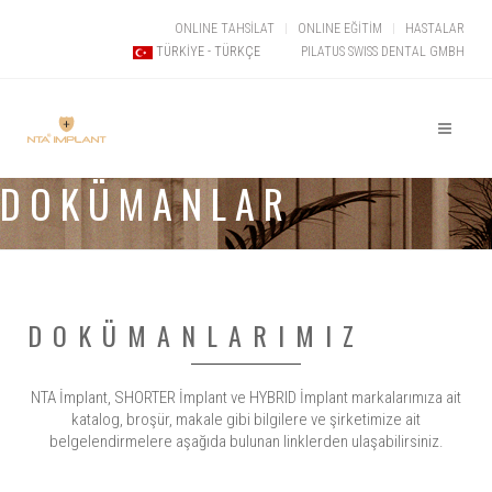
ONLINE TAHSİLAT
ONLINE EĞİTİM
HASTALAR
PILATUS SWISS DENTAL GMBH
TÜRKIYE - TÜRKÇE
DOKÜMANLAR
DOKÜMANLARIMIZ
NTA İmplant, SHORTER İmplant ve HYBRID İmplant markalarımıza ait
katalog, broşür, makale gibi bilgilere ve şirketimize ait
belgelendirmelere aşağıda bulunan linklerden ulaşabilirsiniz.