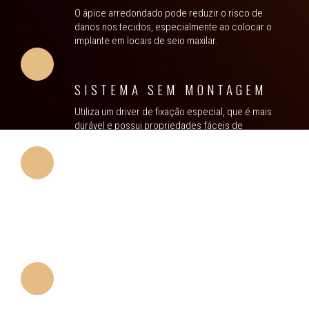
O ápice arredondado pode reduzir o risco de
danos nos tecidos, especialmente ao colocar o
implante em locais de seio maxilar.
SISTEMA SEM MONTAGEM
Utiliza um driver de fixação especial, que é mais
durável e possui propriedades fáceis de
separação e conexão.
TRATAMENTO DE
SUPERFÍCIE: SLA
Superfícies moderadamente rugosas. O grau de
rugosidade é o mesmo em toda a superfície do
implante.
CAPACIDADE AUTO-