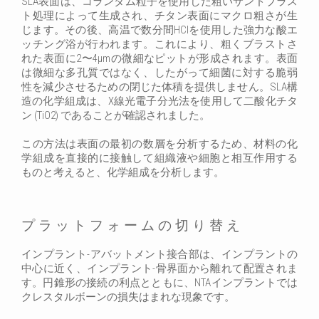
SLA表面は、コランダム粒子を使用した粗いサンドブラス
ト処理によって生成され、チタン表面にマクロ粗さが生
じます。その後、高温で数分間HClを使用した強力な酸エ
ッチング浴が行われます。これにより、粗くブラストさ
れた表面に2〜4μmの微細なピットが形成されます。表面
は微細な多孔質ではなく、したがって細菌に対する脆弱
性を減少させるための閉じた体積を提供しません。SLA構
造の化学組成は、X線光電子分光法を使用して二酸化チタ
ン (TiO2) であることが確認されました。
この方法は表面の最初の数層を分析するため、材料の化
学組成を直接的に接触して組織液や細胞と相互作用する
ものと考えると、化学組成を分析します。
プラットフォームの切り替え
インプラント-アバットメント接合部は、インプラントの
中心に近く、インプラント-骨界面から離れて配置されま
す。円錐形の接続の利点とともに、NTAインプラントでは
クレスタルボーンの損失はまれな現象です。