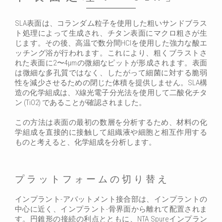
SLA表面は、コランダム粒子を使用した粗いサンドブラス
ト処理によって生成され、チタン表面にマクロ粗さが生
じます。その後、高温で数分間HClを使用した強力な酸エ
ッチング浴が行われます。これにより、粗くブラストさ
れた表面に2〜4μmの微細なピットが形成されます。表面
は微細な多孔質ではなく、したがって細菌に対する脆弱
性を減少させるための閉じた体積を提供しません。SLA構
造の化学組成は、X線光電子分光法を使用して二酸化チタ
ン (TiO2) であることが確認されました。
この方法は表面の最初の数層を分析するため、材料の化
学組成を直接的に接触して組織液や細胞と相互作用する
ものと考えると、化学組成を分析します。
プラットフォームの切り替え
インプラント-アバットメント接合部は、インプラントの
中心に近く、インプラント-骨界面から離れて配置されま
す。円錐形の接続の利点とともに、NTA Spureインプラン